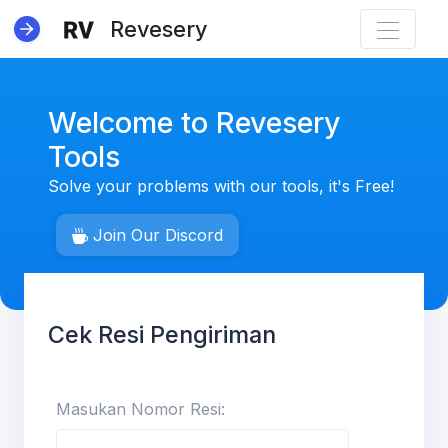
Revesery
Welcome to Revesery
Tools
Solve your problems with our tools, it's Free!
NEW
Join Our Discord
Cek Resi Pengiriman
Masukan Nomor Resi: